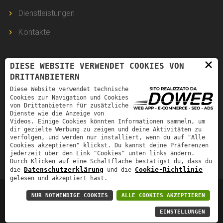
Dienstleistungen
Kontakte
×
DIESE WEBSITE VERWENDET COOKIES VON
INFORMATION
DRITTANBIETERN
Diese Website verwendet technische
Via della Spianà, 8 - 37138 Verona VR
Cookies zur Navigation und Cookies
von Drittanbietern für zusätzliche
bortolazzigroupvr@gmail.com
Dienste wie die Anzeige von
Videos. Einige Cookies könnten Informationen sammeln, um
dir gezielte Werbung zu zeigen und deine Aktivitäten zu
+39 3493737713
verfolgen, und werden nur installiert, wenn du auf "Alle
Cookies akzeptieren" klickst. Du kannst deine Präferenzen
H/24
jederzeit über den Link "Cookies" unten links ändern.
Durch Klicken auf eine Schaltfläche bestätigst du, dass du
Datenschutzerklärung
Cookie-Richtlinie
die
und die
gelesen und akzeptiert hast.
Bortolazzi
Group
-
Datenschutz-Bestimmungen
Partita
NUR NOTWENDIGE COOKIES
ALLE COOKIES AKZEPTIEREN
IVA
03206680237
EINSTELLUNGEN