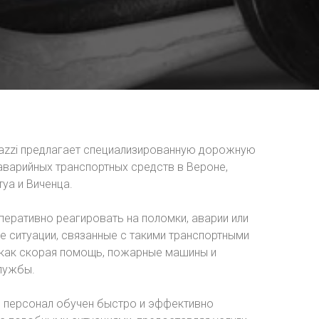
lazzi предлагает специализированную дорожную
аварийных транспортных средств в Вероне,
уа и Виченца.
еративно реагировать на поломки, аварии или
 ситуации, связанные с такими транспортными
 как скорая помощь, пожарные машины и
лужбы.
 персонал обучен быстро и эффективно