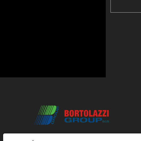
Выбор Bortolazazzi Group означает доверит