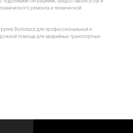
с подобными ситуациями, предоставляя услуги
еханического ремонта и технической
руппе Bortolazzi для профессиональной и
рожной помощи для аварийных транспортных