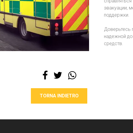
справляться 
эвакуации, м
поддержки.
Доверьтесь г
надежной до
средств.
TORNA INDIETRO