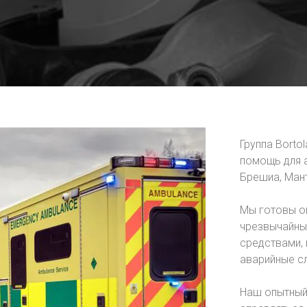
Группа Borto
помощь для 
Брешиа, Мант
Мы готовы оп
чрезвычайные
средствами,
аварийные с
Наш опытный