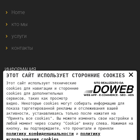
Home
кто мы
услуги
контакты
ИНФОРМАЦИЯ
×
ЭТОТ САЙТ ИСПОЛЬЗУЕТ СТОРОННИЕ COOKIES
Этот сайт использует технические
Via della Spianà, 8 - 37138 Verona VR
cookies для навигации и сторонние
cookies для дополнительных
сервисов, таких как просмотр
bortolazzigroupvr@gmail.com
видео. Некоторые cookies могут собирать информацию для
показа таргетированной рекламы и отслеживания вашей
+39 3493737713
активности, устанавливаясь только после нажатия на
"Принять все cookies". Вы можете изменить свои настройки в
H/24
любой момент через ссылку "Cookie" внизу слева. Нажимая на
кнопку, вы подтверждаете, что прочитали и приняли
политику конфиденциальности
политику
и
использования cookies
.